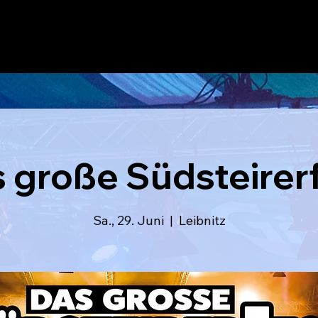
LAUSER
volle Po
 große Südsteirer
Sa., 29. Juni
  |  
Leibnitz